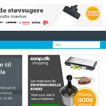
n til
le
velse på en
 marked,
, er det
n