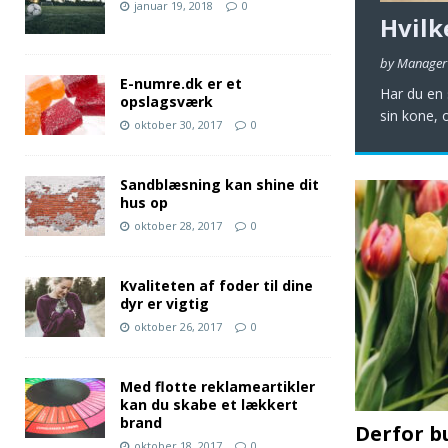
januar 19, 2018
0
Hvilk
by Manager
E-numre.dk er et
Har du en 
opslagsværk
sin kone, 
oktober 30, 2017
0
Sandblæsning kan shine dit
hus op
oktober 28, 2017
0
Kvaliteten af foder til dine
dyr er vigtig
oktober 26, 2017
0
Med flotte reklameartikler
kan du skabe et lækkert
brand
Derfor b
oktober 18, 2017
0