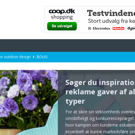
or outdoor design
BOLIG
OBBET
r større virksomheder
PÅ NETTET
Søger du inspiratio
n mor på mors dag
DET SUNDE LIV
reklame gaver af al
ver af alle typer
PÅ JOBBET
typer
For at sikre sin virksomheds overle
omskifteligt og konkurrencepræget
hvor kampen om kunderne eskalerer
essentielt at kunne markedsføre si