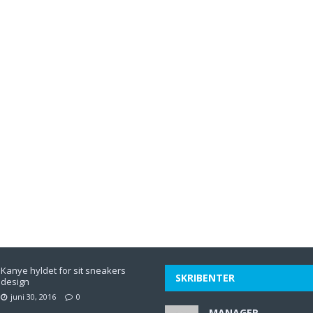
Kanye hyldet for sit sneakers
SKRIBENTER
design
juni 30, 2016
0
MANAGER