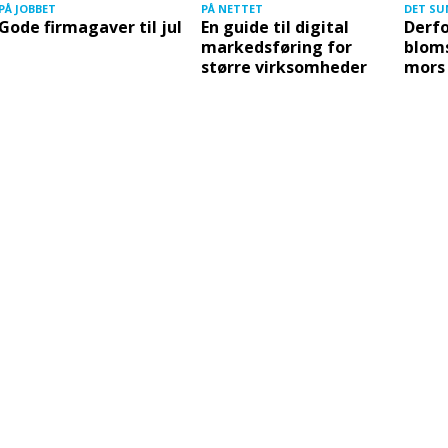
PÅ JOBBET
PÅ NETTET
DET SU
Gode firmagaver til jul
En guide til digital
Derfo
markedsføring for
bloms
større virksomheder
mors