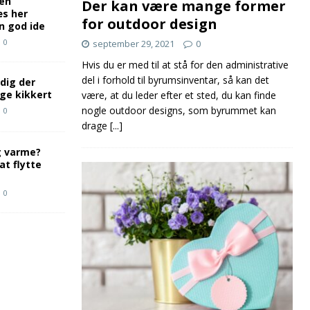
 en
Der kan være mange former
æs her
for outdoor design
n god ide
0
september 29, 2021
0
Hvis du er med til at stå for den administrative
del i forhold til byrumsinventar, så kan det
 dig der
ige kikkert
være, at du leder efter et sted, du kan finde
nogle outdoor designs, som byrummet kan
0
drage
[...]
g varme?
at flytte
0