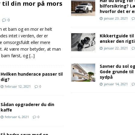
Har du brug for
 til din mor på mors
bilforsikring? L
hvorfor det er e
januar 23, 2021
0
 et barn og en mor er helt
Kikkertguide til
ndes intet i verden, der er
ønsker den rigt
e omsorgsfuldt eller mere
januar 22, 2021
dt. At være mor betyder, at man
t barn først, og
[...]
Savner du sol o
Gode grunde til 
Hvilken hunderace passer til
sydpå
dig?
januar 14, 2021
februar 12, 2021
0
Sådan opgraderer du din
kaffe
februar 6, 2021
0
Få bedre søvn med en