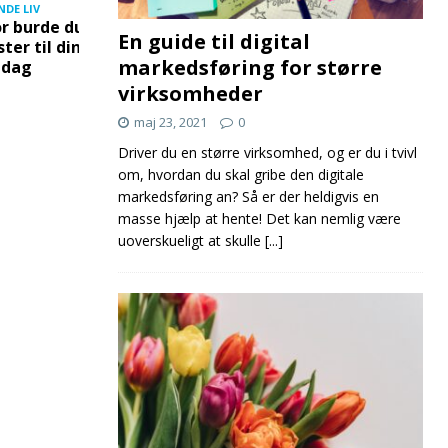
NDE LIV
KOM UD
BOLIG
r burde du give
Derfor burde du prøve
Hvorfor d
En guide til digital
ter til din mor på
et escape room
en korkplad
markedsføring for større
 dag
hjem
virksomheder
maj 23, 2021
0
Driver du en større virksomhed, og er du i tvivl
om, hvordan du skal gribe den digitale
markedsføring an? Så er der heldigvis en
masse hjælp at hente! Det kan nemlig være
uoverskueligt at skulle
[...]