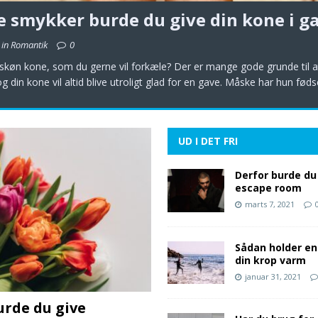
e smykker burde du give din kone i g
 in Romantik
0
skøn kone, som du gerne vil forkæle? Der er mange gode grunde til a
og din kone vil altid blive utroligt glad for en gave. Måske har hun fød
UD I DET FRI
Derfor burde du
escape room
marts 7, 2021
Sådan holder en
din krop varm
januar 31, 2021
urde du give