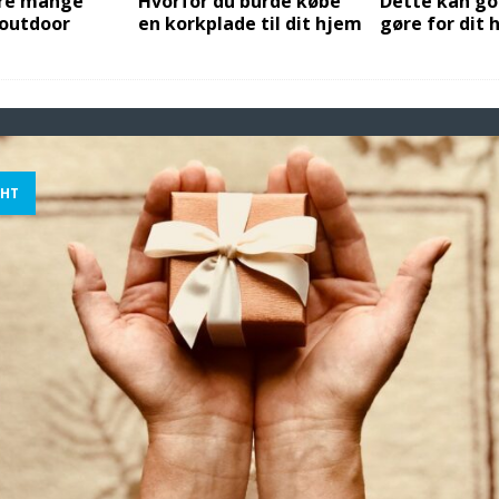
ære mange
Hvorfor du burde købe
Dette kan go
 outdoor
en korkplade til dit hjem
gøre for dit 
GHT