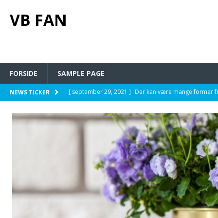
VB FAN
FORSIDE
SAMPLE PAGE
[ september 29, 2021 ]
Der kan være mange former f
NEWS TICKER
[ september 20, 2021 ]
Gode firmagaver til jul
PÅ J
[ maj 23, 2021 ]
En guide til digital markedsføring fo
[ april 2, 2021 ]
Derfor burde du give blomster til di
[ oktober 6, 2021 ]
Søger du inspiration til reklame ga