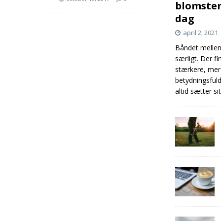
blomster
dag
april 2, 2021
Båndet mellem
særligt. Der fi
stærkere, mer
betydningsful
altid sætter si