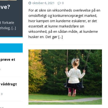
oktober 6, 2021
0
ave?
For at sikre sin virksomheds overlevelse på en
omskifteligt og konkurrencepræget marked,
hvor kampen om kunderne eskalerer, er det
t forkæle
essentielt at kunne markedsføre sin
selsdag,
[...]
virksomhed, på en sådan måde, at kunderne
husker en. Det gør
[...]
 prøve et
0
 våddragt
0