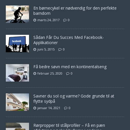
En børnecykel er nødvendig for den perfekte
barndom
marts 24, 2017
0
Sådan Får Du Succes Med Facebook-
Applikationer
juni 5, 2015
0
Få bedre søvn med en kontinentalseng
februar 25, 2020
0
Savner du sol og varme? Gode grunde til at
flytte sydpå
januar 14, 2021
0
Rørpropper til stålprofiler – Få en pæn