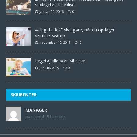
sexlegetøj til sexlivet
januar 22, 2016
0
4 ting du IKKE skal gøre, når du opdager
skimmelsvamp
november 10, 2018
0
Legetøj alle børn vil elske
juni 18, 2019
0
SKRIBENTER
MANAGER
published 151 articles