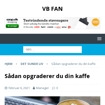
VB FAN
HJEM
DET SUNDE LIV
Sådan opgraderer du din kaffe
Sådan opgraderer du din kaffe
februar 6, 2021
Manager
0