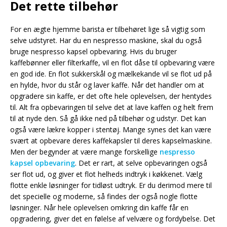
Det rette tilbehør
For en ægte hjemme barista er tilbehøret lige så vigtig som
selve udstyret. Har du en nespresso maskine, skal du også
bruge nespresso kapsel opbevaring. Hvis du bruger
kaffebønner eller filterkaffe, vil en flot dåse til opbevaring være
en god ide. En flot sukkerskål og mælkekande vil se flot ud på
en hylde, hvor du står og laver kaffe. Når det handler om at
opgradere sin kaffe, er det ofte hele oplevelsen, der hentydes
til. Alt fra opbevaringen til selve det at lave kaffen og helt frem
til at nyde den. Så gå ikke ned på tilbehør og udstyr. Det kan
også være lækre kopper i stentøj. Mange synes det kan være
svært at opbevare deres kaffekapsler til deres kapselmaskine.
Men der begynder at være mange forskellige
nespresso
kapsel opbevaring
. Det er rart, at selve opbevaringen også
ser flot ud, og giver et flot helheds indtryk i køkkenet. Vælg
flotte enkle løsninger for tidløst udtryk. Er du derimod mere til
det specielle og moderne, så findes der også nogle flotte
løsninger. Når hele oplevelsen omkring din kaffe får en
opgradering, giver det en følelse af velvære og fordybelse. Det