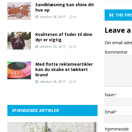
Sandblæsning kan shine dit
hus op
BE THE FI
oktober 28, 2017
0
Leave a
Kvaliteten af foder til dine
dyr er vigtig
Din email adres
oktober 26, 2017
0
Kommentar
Med flotte reklameartikler
kan du skabe et lækkert
brand
oktober 18, 2017
0
Navn
*
SPÆNDENDE ARTIKLER
Email
*
Hjemmeside