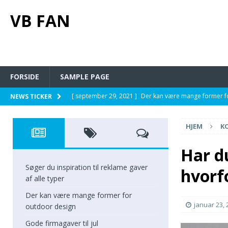
VB FAN
FORSIDE
SAMPLE PAGE
[ september 29, 2021 ]
Der kan være mange former f
NEWS TICKER
[ september 20, 2021 ]
Gode firmagaver til jul
PÅ J
HJEM
K
[ maj 23, 2021 ]
En guide til digital markedsføring fo
[ april 2, 2021 ]
Derfor burde du give blomster til di
Har du
[ oktober 6, 2021 ]
Søger du inspiration til reklame ga
Søger du inspiration til reklame gaver
hvorfo
af alle typer
Der kan være mange former for
januar 23, 
outdoor design
Gode firmagaver til jul