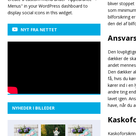
bliver stoppet 
Menus" in your WordPress dashboard to
som minimum ha
display social icons in this widget.
bilforsikring 
den del af bilf
NYT FRA NETTET
Ansvarsf
Den lovpligtig
dækker de skad
andet mennesk
Den dækker alt
få, hvis du kø
kører ind i en
andre ting end 
lavet igen. Ans
have, når du an
NYHEDER I BILLEDER
Kaskofor
Kaskoforsikrin