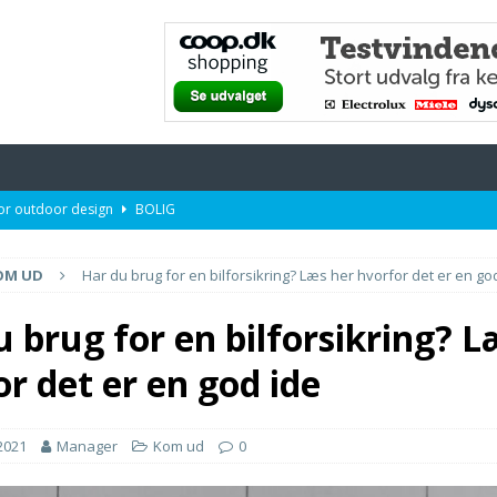
or outdoor design
BOLIG
OBBET
OM UD
Har du brug for en bilforsikring? Læs her hvorfor det er en go
r større virksomheder
PÅ NETTET
n mor på mors dag
DET SUNDE LIV
 brug for en bilforsikring? L
ver af alle typer
PÅ JOBBET
r det er en god ide
2021
Manager
Kom ud
0