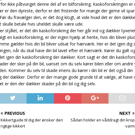
rfor ikke påtvunget denne del af en bilforsikring. Kaskoforsikringen er 
der er den dyreste, derfor er det fristende for mange der gerne vil spa
Før du fravælger den, er det dog klogt, at vide hvad det er den dækk
at skulle betale hvis uheldet skulle være ude.
iver stjålet, er det din kaskoforsikring der her går ind og dækker tyveriet
lgt en kaskoforsikring, er der ingen hjælp at hente, hvis din bliver plud
amme gælder hvis din bil bliver udsat for hærværk. Her er det igen dig s
gen, når du skal have din bil lavet efter et hærværk. Kører du galt og d
et igen din kaskoforsikring der dækker. Kort sagt er det din kaskofors
ader der sker på din bil, uanset om du selv kører bilen eller om andr
 den. Kommer du selv til skade imens du kører i din bil er det også din
g der dækker. Derfor er der mange gode grunde til at vælge, at have
det er den der dækker skader på din bil og dig selv.
PREVIOUS
NEXT
Kikkertguide til dig der ønsker den
Sådan holder en våddragt din krop
rigtige kikkert
varm