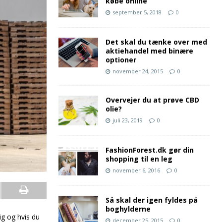
købe online
september 5, 2018
0
Det skal du tænke over med
aktiehandel med binære
optioner
november 24, 2015
0
Overvejer du at prøve CBD
olie?
juli 23, 2019
0
FashionForest.dk gør din
shopping til en leg
november 6, 2016
0
Så skal der igen fyldes på
boghylderne
tig og hvis du
december 25, 2015
0