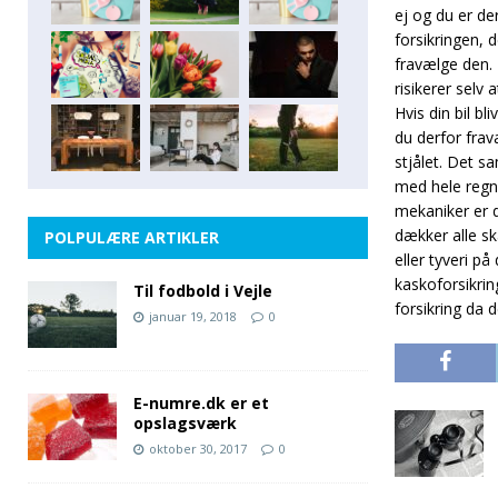
ej og du er de
forsikringen, 
fravælge den. 
risikerer selv 
Hvis din bil bl
du derfor frava
stjålet. Det s
med hele regnin
mekaniker er d
dækker alle sk
POLPULÆRE ARTIKLER
eller tyveri på
kaskoforsikrin
Til fodbold i Vejle
forsikring da 
januar 19, 2018
0
E-numre.dk er et
opslagsværk
oktober 30, 2017
0