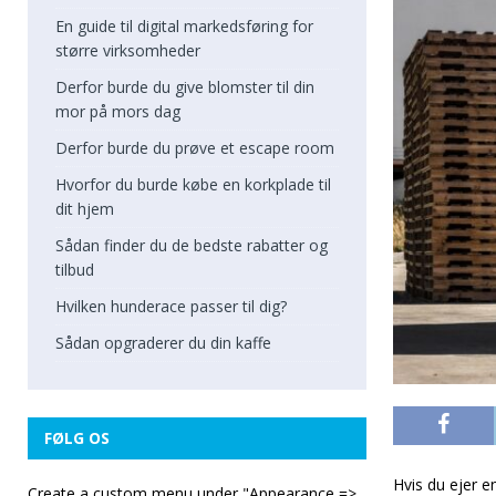
En guide til digital markedsføring for
større virksomheder
Derfor burde du give blomster til din
mor på mors dag
Derfor burde du prøve et escape room
Hvorfor du burde købe en korkplade til
dit hjem
Sådan finder du de bedste rabatter og
tilbud
Hvilken hunderace passer til dig?
Sådan opgraderer du din kaffe
FØLG OS
Hvis du ejer en
Create a custom menu under "Appearance =>