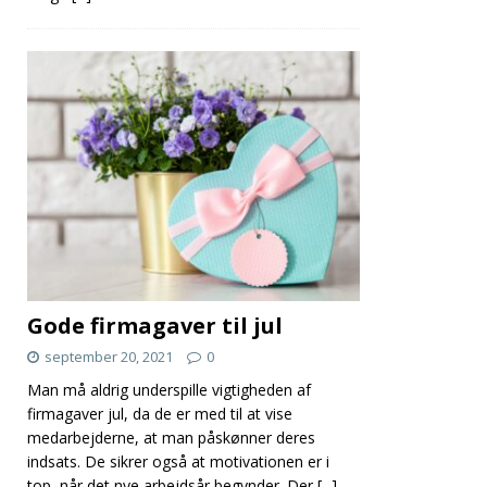
Gode firmagaver til jul
september 20, 2021
0
Man må aldrig underspille vigtigheden af
firmagaver jul, da de er med til at vise
medarbejderne, at man påskønner deres
indsats. De sikrer også at motivationen er i
top, når det nye arbejdsår begynder. Der
[...]