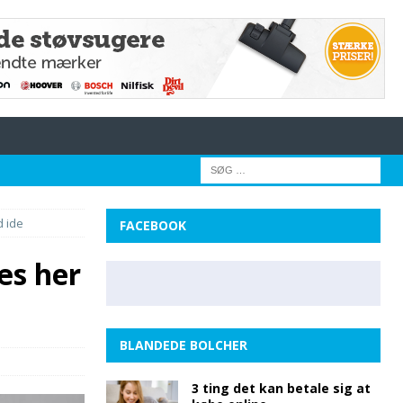
d ide
FACEBOOK
æs her
BLANDEDE BOLCHER
3 ting det kan betale sig at