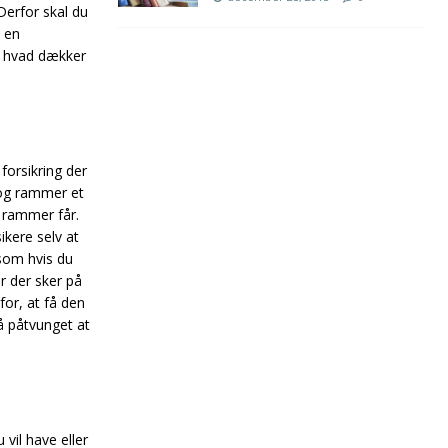
 Derfor skal du
e en
og hvad dækker
.
forsikring der
 og rammer et
 rammer får.
kere selv at
åsom hvis du
r der sker på
for, at få den
å påtvunget at
vil have eller