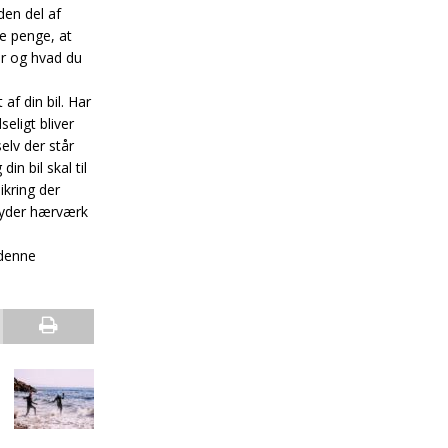
den del af
re penge, at
er og hvad du
 af din bil. Har
seligt bliver
elv der står
in bil skal til
ikring der
e yder hærværk
 denne