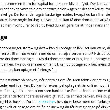
e drømme en form for kapital for at kunne blive opfyldt. Der kan vær
eller der kan være tale om et større beløb – igen er det forskelligt, fo
kellige. Derfor er der også forskellige måder, hvorpå du kan finansie
u vil have nogle forslag til, hvordan du kan få dine drømme til at gå i
 her, hvor du får to råd til, hvad du kan gøre for at finde finansiering
nge
er om noget stort – og dyrt – kan du optage et lån. Det kan være,
r en bil. Eller måske drømmer du om at rejse verden rundt? Hvis du op
ere din drøm her og nu. Hvis du drømmer om et hus, kan du optage et
 i banken. Hvis du drømmer om en bil, kan du optage et billån, mens d
 rejse, kan optage et forbrugslån.
er instinktivt på banken, når der tales om lån. Men faktisk er det muli
teder end i banken. Du kan for eksempel optage et lån online, hvor 
ge så meget dokumentation som banken. De lån der findes online er d
g det er derfor anbefalelsesværdigt, at du taler med banken, hvis du 
ring til et huskøb. Du kan
klikke her
, hvis du vil læse mere om forbrugs
 enkelt at ansøge om et lån online – og du får hurtig penge på din k