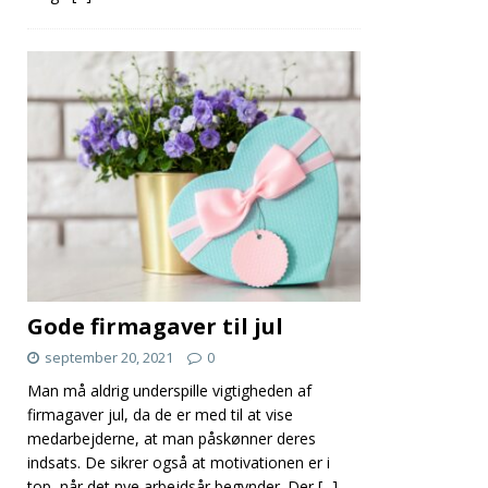
Gode firmagaver til jul
september 20, 2021
0
Man må aldrig underspille vigtigheden af
firmagaver jul, da de er med til at vise
medarbejderne, at man påskønner deres
indsats. De sikrer også at motivationen er i
top, når det nye arbejdsår begynder. Der
[...]