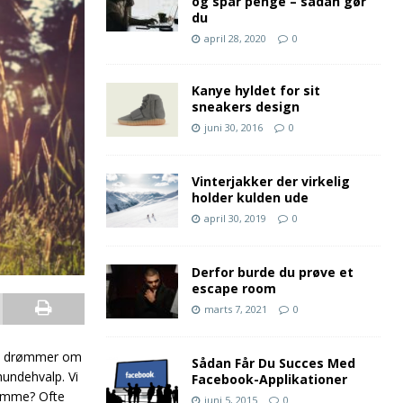
og spar penge – sådan gør
du
april 28, 2020
0
Kanye hyldet for sit
sneakers design
juni 30, 2016
0
Vinterjakker der virkelig
holder kulden ude
april 30, 2019
0
Derfor burde du prøve et
escape room
marts 7, 2021
0
 Vi drømmer om
Sådan Får Du Succes Med
hundehvalp. Vi
Facebook-Applikationer
rømme? Ofte
juni 5, 2015
0