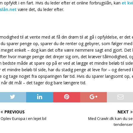
 opfyldt i en fart. Hvis du leder efter et online forbrugslån, kan
et kv
slån.net
være det, du leder efter.
lmodighed til at vente med at få din drøm til at gå i opfyldelse, er det 
 du sparer penge op, sparer du de renter og gebyrer, som følger med 
r meget enkelt – dog kan det ofte være nemmere sagt end gjort. Det k
efter hvor mange penge det drejer sig om, det kræver tålmodighed, o
en bedste måde at spare op på er ved at lægge et mindre beløb til sid
 et mindre beløb til side, har du stadig penge at leve for – og derv
yde og tage noget fra opsparingen før tid. Hvis du sparer langsomt op, 
 når dit mål – det tager dog bare længere tid.
PREVIOUS
NEXT
Oplev Europa i en lejet bil
Med Crawlr.dk kan du se
tendenser