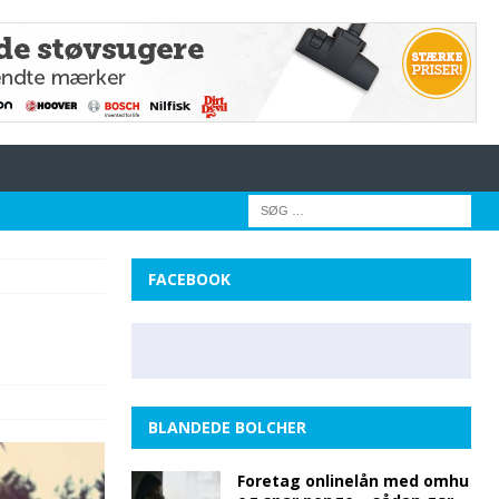
FACEBOOK
BLANDEDE BOLCHER
Foretag onlinelån med omhu