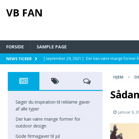
VB FAN
FORSIDE
SAMPLE PAGE
[ september 29, 2021 ]
Der kan være mange former f
NEWS TICKER
[ september 20, 2021 ]
Gode firmagaver til jul
PÅ J
HJEM
DE
[ maj 23, 2021 ]
En guide til digital markedsføring fo
[ april 2, 2021 ]
Derfor burde du give blomster til di
Sådan
[ oktober 6, 2021 ]
Søger du inspiration til reklame ga
Søger du inspiration til reklame gaver
af alle typer
januar 6, 2
Der kan være mange former for
outdoor design
Gode firmagaver til jul