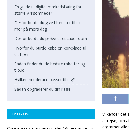
En guide til digital markedsføring for
større virksomheder
Derfor burde du give blomster til din
mor på mors dag
Derfor burde du prøve et escape room
Hvorfor du burde købe en korkplade til
dit hjem
Sådan finder du de bedste rabatter og
tilbud
Hvilken hunderace passer til dig?
Sådan opgraderer du din kaffe
FØLG OS
Vi kender det 
at rejse, om a
drømmer alle 
Create a custom menu under "Appearance =>