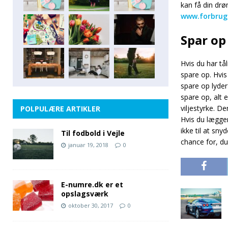
kan få din drøm
www.forbrug
Spar op
Hvis du har tå
spare op. Hvis
spare op lyde
spare op, alt 
viljestyrke. D
POLPULÆRE ARTIKLER
Hvis du lægger
ikke til at sn
Til fodbold i Vejle
chance for, du
januar 19, 2018
0
E-numre.dk er et
opslagsværk
oktober 30, 2017
0