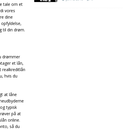
e tale om et
rdi vores
re dine
 opfyldelse,
 til din drøm.
 du drømmer
tager et lån,
 realkreditlån
u, hvis du
gt at låne
låneudbyderne
og typisk
prøver på at
lån online.
onto, så du