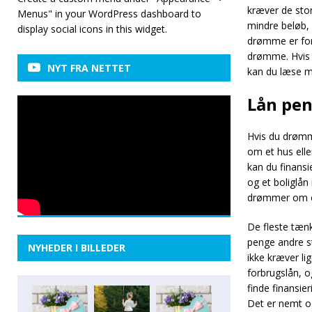
kræver de stor
Menus" in your WordPress dashboard to
mindre beløb, 
display social icons in this widget.
drømme er fors
drømme. Hvis d
NYT FRA NETTET
kan du læse med
Lån pe
Hvis du drømm
om et hus elle
kan du finansi
og et boliglån
drømmer om en
De fleste tænk
penge andre s
NYHEDER I BILLEDER
ikke kræver li
forbrugslån, o
finde finansie
Det er nemt og