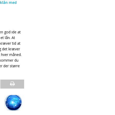
iklån med
en god ide at
et lån. At
ræver tid at
g det kræver
e hver måned.
ed kommer du
er der større