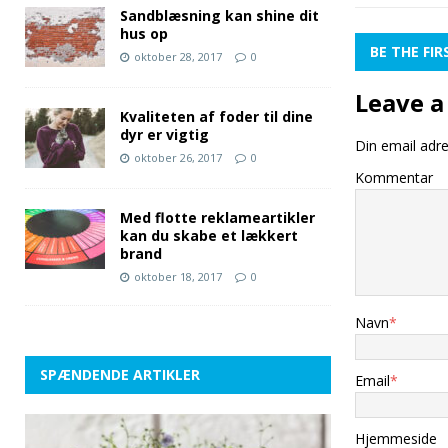
Sandblæsning kan shine dit
hus op
BE THE FI
oktober 28, 2017
0
Leave a
Kvaliteten af foder til dine
dyr er vigtig
Din email adres
oktober 26, 2017
0
Kommentar
Med flotte reklameartikler
kan du skabe et lækkert
brand
oktober 18, 2017
0
Navn
*
SPÆNDENDE ARTIKLER
Email
*
Hjemmeside