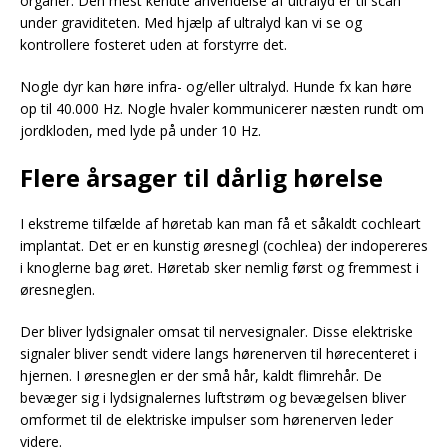
organer. Den mest kendte anvendelse af ultralyd er til scan
under graviditeten. Med hjælp af ultralyd kan vi se og
kontrollere fosteret uden at forstyrre det.
Nogle dyr kan høre infra- og/eller ultralyd. Hunde fx kan høre
op til 40.000 Hz. Nogle hvaler kommunicerer næsten rundt om
jordkloden, med lyde på under 10 Hz.
Flere årsager til dårlig hørelse
I ekstreme tilfælde af høretab kan man få et såkaldt cochleart
implantat. Det er en kunstig øresnegl (cochlea) der indopereres
i knoglerne bag øret. Høretab sker nemlig først og fremmest i
øresneglen.
Der bliver lydsignaler omsat til nervesignaler. Disse elektriske
signaler bliver sendt videre langs hørenerven til hørecenteret i
hjernen. I øresneglen er der små hår, kaldt flimrehår. De
bevæger sig i lydsignalernes luftstrøm og bevægelsen bliver
omformet til de elektriske impulser som hørenerven leder
videre.