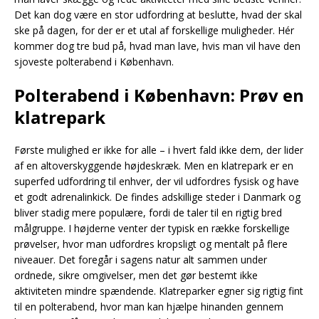
Det kan dog være en stor udfordring at beslutte, hvad der skal
ske på dagen, for der er et utal af forskellige muligheder. Hér
kommer dog tre bud på, hvad man lave, hvis man vil have den
sjoveste polterabend i København.
Polterabend i København: Prøv en
klatrepark
Første mulighed er ikke for alle – i hvert fald ikke dem, der lider
af en altoverskyggende højdeskræk. Men en klatrepark er en
superfed udfordring til enhver, der vil udfordres fysisk og have
et godt adrenalinkick. De findes adskillige steder i Danmark og
bliver stadig mere populære, fordi de taler til en rigtig bred
målgruppe. I højderne venter der typisk en række forskellige
prøvelser, hvor man udfordres kropsligt og mentalt på flere
niveauer. Det foregår i sagens natur alt sammen under
ordnede, sikre omgivelser, men det gør bestemt ikke
aktiviteten mindre spændende. Klatreparker egner sig rigtig fint
til en polterabend, hvor man kan hjælpe hinanden gennem