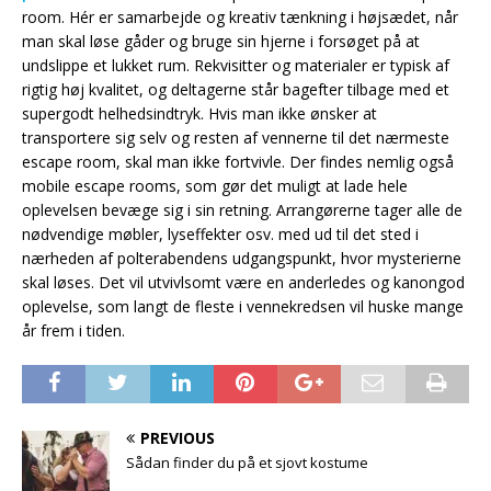
room. Hér er samarbejde og kreativ tænkning i højsædet, når
man skal løse gåder og bruge sin hjerne i forsøget på at
undslippe et lukket rum. Rekvisitter og materialer er typisk af
rigtig høj kvalitet, og deltagerne står bagefter tilbage med et
supergodt helhedsindtryk. Hvis man ikke ønsker at
transportere sig selv og resten af vennerne til det nærmeste
escape room, skal man ikke fortvivle. Der findes nemlig også
mobile escape rooms, som gør det muligt at lade hele
oplevelsen bevæge sig i sin retning. Arrangørerne tager alle de
nødvendige møbler, lyseffekter osv. med ud til det sted i
nærheden af polterabendens udgangspunkt, hvor mysterierne
skal løses. Det vil utvivlsomt være en anderledes og kanongod
oplevelse, som langt de fleste i vennekredsen vil huske mange
år frem i tiden.
PREVIOUS
Sådan finder du på et sjovt kostume