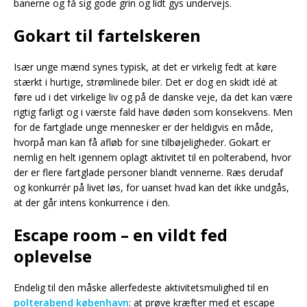
banerne og få sig gode grin og lidt gys undervejs.
Gokart til fartelskeren
Især unge mænd synes typisk, at det er virkelig fedt at køre
stærkt i hurtige, strømlinede biler. Det er dog en skidt idé at
føre ud i det virkelige liv og på de danske veje, da det kan være
rigtig farligt og i værste fald have døden som konsekvens. Men
for de fartglade unge mennesker er der heldigvis en måde,
hvorpå man kan få afløb for sine tilbøjeligheder. Gokart er
nemlig en helt igennem oplagt aktivitet til en polterabend, hvor
der er flere fartglade personer blandt vennerne. Ræs derudaf
og konkurrér på livet løs, for uanset hvad kan det ikke undgås,
at der går intens konkurrence i den.
Escape room – en vildt fed
oplevelse
Endelig til den måske allerfedeste aktivitetsmulighed til en
polterabend københavn
: at prøve kræfter med et escape