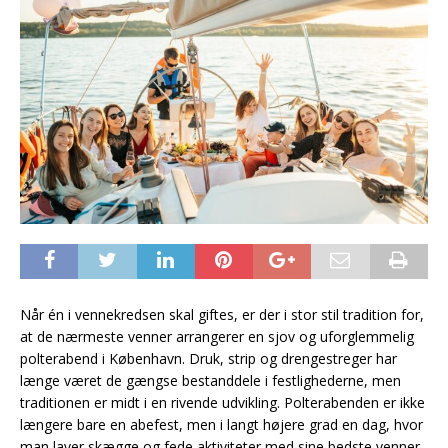
Når én i vennekredsen skal giftes, er der i stor stil tradition for,
at de nærmeste venner arrangerer en sjov og uforglemmelig
polterabend i København. Druk, strip og drengestreger har
længe været de gængse bestanddele i festlighederne, men
traditionen er midt i en rivende udvikling. Polterabenden er ikke
længere bare en abefest, men i langt højere grad en dag, hvor
man laver skægge og fede aktiviteter med sine bedste venner.