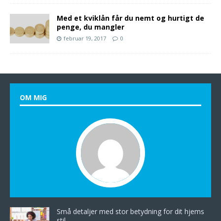
Med et kviklån får du nemt og hurtigt de
penge, du mangler
februar 19, 2017
0
OM MIG
Små detaljer med stor betydning for dit hjems
stil