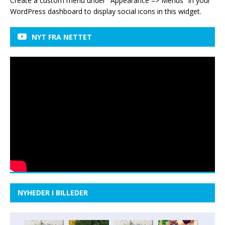
Create a custom menu under "Appearance => Menus" in your
WordPress dashboard to display social icons in this widget.
NYT FRA NETTET
NYHEDER I BILLEDER