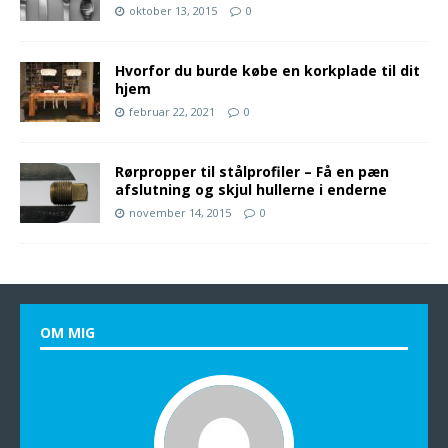
oktober 13, 2015
0
Hvorfor du burde købe en korkplade til dit
hjem
februar 22, 2021
0
Rørpropper til stålprofiler – Få en pæn
afslutning og skjul hullerne i enderne
november 14, 2015
0
OM MIG