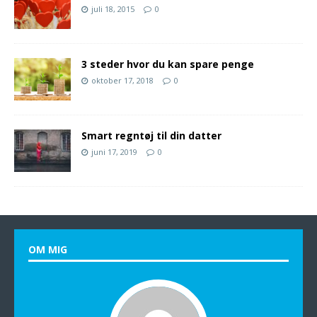
juli 18, 2015
0
3 steder hvor du kan spare penge
oktober 17, 2018
0
Smart regntøj til din datter
juni 17, 2019
0
OM MIG