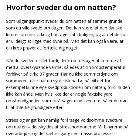
Hvorfor sveder du om natten?
Som udgangspunkt sveder du om natten af samme grunde,
som du ville svede om dagen. Det kan være, at den danske
lumre sommer virkelig har taget fat i boligen, og at det derfor
er ulideligt at ligge med dyne på. Men det kan også være, at
din krop prøver at fortælle dig noget.
Når du sveder, er det fordi, din krop forsøger at komme af
med al overskydende varme, således at din kropstemperatur
forbliver på cirka 37 grader. Har du ikke sommerdyne om
sommeren, eller har du syntetisk nattøj på, vil det for
eksempel kunne øge svedproduktionen om natten, fordi huden
ikke kan ånde. Men hvis ikke der er nogle faktiske ydre
omstændigheder, som forårsager dine svedture, så er du nødt
til at mærke grundigere efter.
Stress og angst kan nemlig forårsage voldsomme svedture
om natten – det skyldes at stresshormonerne får binyrerne på
overarbejde, og det sætter gang i en masse processer i