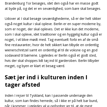
Brandenburg Tor besøges, idet den også har en masse godt
at byde på, og det er en seværdighed, som bare skal besøges.
Udover at I skal besøge seværdighederne, så er der helt sikker
også noget kultur i skal opleve. Berlin er en super moderne by,
som er noget, der skal opleves. Det er ikke kun det moderne,
som I skal opleve, idet traditioner og en hyggelig kultur også er
noget, I vil blive mødt med. Tag eventuelt forbi en af de små
fine restauranter, hvor de helt sikkert kan tilbyde en ordentlig
wienerschnitzel samt en ordentlig øl til de voksne og en god
sodavand til børnene. Ligeledes er Berlin også et godt sted,
hvis der skal shoppes lidt tøj ind til garderoben. Berlin tilbyder
meget, og byen er klart et besøg værd.
Sæt jer ind i kulturen inden I
tager afsted
Inden I rejser til Tyskland, kan I passende undersøge den
kultur, som kan findes hernede, så I ikke er på helt bar bund,
når I kommer. Ligeledes vil vi opfordrer jer til, at de mest