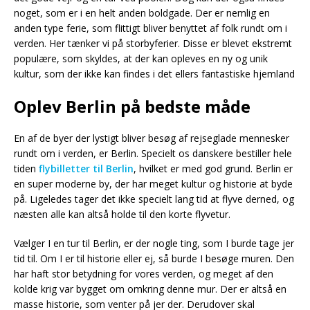
noget, som er i en helt anden boldgade. Der er nemlig en
anden type ferie, som flittigt bliver benyttet af folk rundt om i
verden. Her tænker vi på storbyferier. Disse er blevet ekstremt
populære, som skyldes, at der kan opleves en ny og unik
kultur, som der ikke kan findes i det ellers fantastiske hjemland
Oplev Berlin på bedste måde
En af de byer der lystigt bliver besøg af rejseglade mennesker
rundt om i verden, er Berlin. Specielt os danskere bestiller hele
tiden
flybilletter til Berlin
, hvilket er med god grund. Berlin er
en super moderne by, der har meget kultur og historie at byde
på. Ligeledes tager det ikke specielt lang tid at flyve derned, og
næsten alle kan altså holde til den korte flyvetur.
Vælger I en tur til Berlin, er der nogle ting, som I burde tage jer
tid til. Om I er til historie eller ej, så burde I besøge muren. Den
har haft stor betydning for vores verden, og meget af den
kolde krig var bygget om omkring denne mur. Der er altså en
masse historie, som venter på jer der. Derudover skal