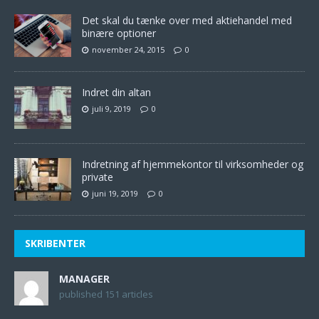
Det skal du tænke over med aktiehandel med
binære optioner
november 24, 2015
0
Indret din altan
juli 9, 2019
0
Indretning af hjemmekontor til virksomheder og
private
juni 19, 2019
0
SKRIBENTER
MANAGER
published 151 articles