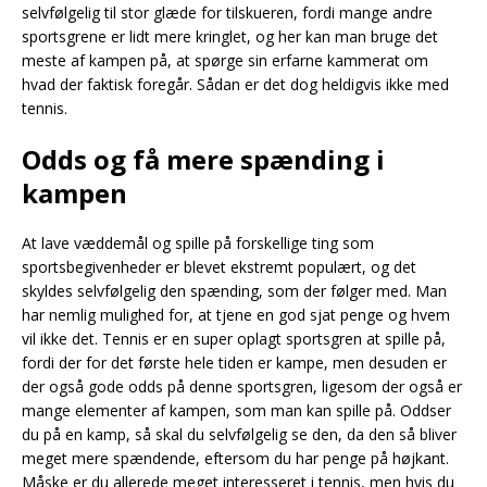
selvfølgelig til stor glæde for tilskueren, fordi mange andre
sportsgrene er lidt mere kringlet, og her kan man bruge det
meste af kampen på, at spørge sin erfarne kammerat om
hvad der faktisk foregår. Sådan er det dog heldigvis ikke med
tennis.
Odds og få mere spænding i
kampen
At lave væddemål og spille på forskellige ting som
sportsbegivenheder er blevet ekstremt populært, og det
skyldes selvfølgelig den spænding, som der følger med. Man
har nemlig mulighed for, at tjene en god sjat penge og hvem
vil ikke det. Tennis er en super oplagt sportsgren at spille på,
fordi der for det første hele tiden er kampe, men desuden er
der også gode odds på denne sportsgren, ligesom der også er
mange elementer af kampen, som man kan spille på. Oddser
du på en kamp, så skal du selvfølgelig se den, da den så bliver
meget mere spændende, eftersom du har penge på højkant.
Måske er du allerede meget interesseret i tennis, men hvis du