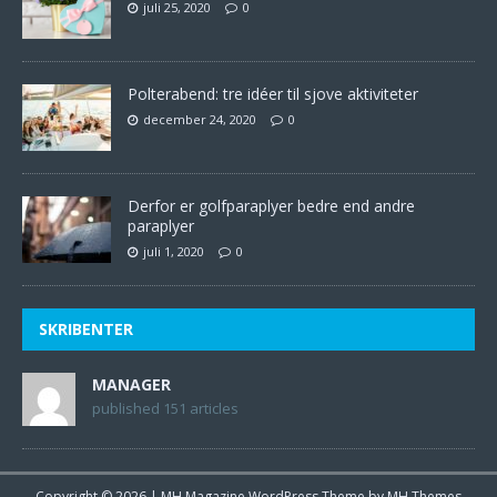
juli 25, 2020
0
Polterabend: tre idéer til sjove aktiviteter
december 24, 2020
0
Derfor er golfparaplyer bedre end andre
paraplyer
juli 1, 2020
0
SKRIBENTER
MANAGER
published 151 articles
Copyright © 2026 | MH Magazine WordPress Theme by
MH Themes