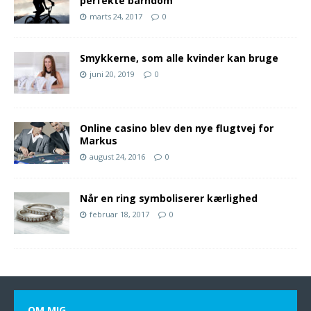
perfekte barndom
marts 24, 2017
0
Smykkerne, som alle kvinder kan bruge
juni 20, 2019
0
Online casino blev den nye flugtvej for
Markus
august 24, 2016
0
Når en ring symboliserer kærlighed
februar 18, 2017
0
OM MIG