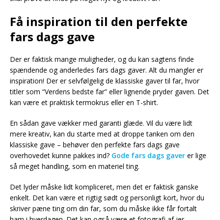
Få inspiration til den perfekte
fars dags gave
Der er faktisk mange muligheder, og du kan sagtens finde
spændende og anderledes fars dags gaver. Alt du mangler er
inspiration! Der er selvfølgelig de klassiske gaver til far, hvor
titler som “Verdens bedste far” eller lignende pryder gaven. Det
kan være et praktisk termokrus eller en T-shirt.
En sådan gave vækker med garanti glæde. Vil du være lidt
mere kreativ, kan du starte med at droppe tanken om den
klassiske gave – behøver den perfekte fars dags gave
overhovedet kunne pakkes ind?
Gode fars dags gaver
er lige
så meget handling, som en materiel ting.
Det lyder måske lidt kompliceret, men det er faktisk ganske
enkelt. Det kan være et rigtig sødt og personligt kort, hvor du
skriver pæne ting om din far, som du måske ikke får fortalt
ham i hverdagen. Det kan også være et fotografi af jer