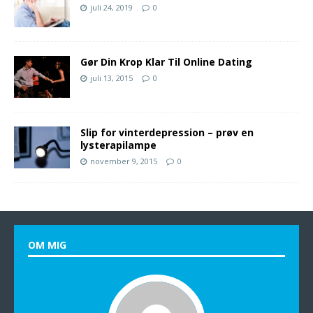
juli 24, 2019
0
Gør Din Krop Klar Til Online Dating
juli 13, 2015
0
Slip for vinterdepression – prøv en
lysterapilampe
november 9, 2015
0
OM MIG